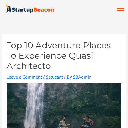
Skip
to
content
Top 10 Adventure Places
To Experience Quasi
Architecto
Leave a Comment
/
Setucant
/ By
SBAdmin